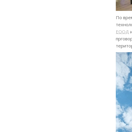
По вре
технол
ЕООД
и
пргово
терито