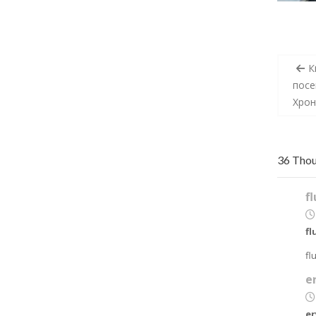
Pos
К
navi
посе
Хро
36 Tho
f
fl
fl
e
e