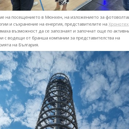
ме на посещението в Мюнхен, на изложението за фотоволта
огии и съхранение на енергия, представителите на
Хронотех
маха възможност да се запознаят и започнат още по активн
ри с водещи от бранша компании за представителства на
рията на България.