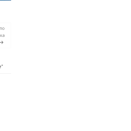
 по
ска
е”