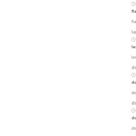
fl
fl
l
la
la
d
do
do
d
d
do