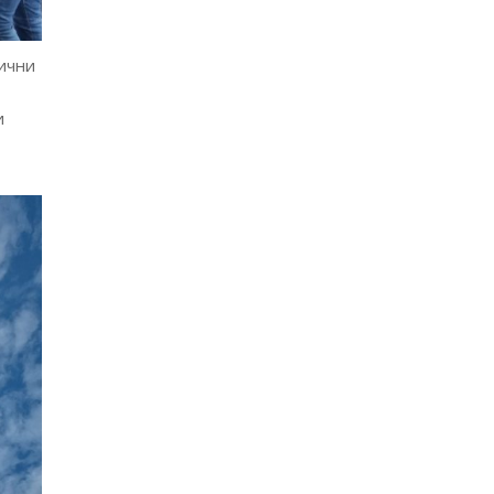
ични
и