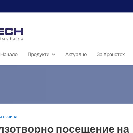
Начало
Продукти
Актуално
За Хронотех
и новини
лзотворно посещение на