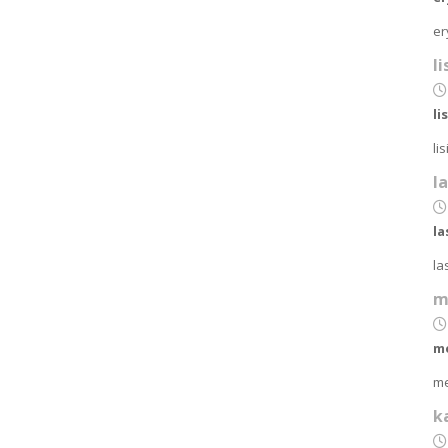
er
l
li
li
l
la
la
m
m
me
k