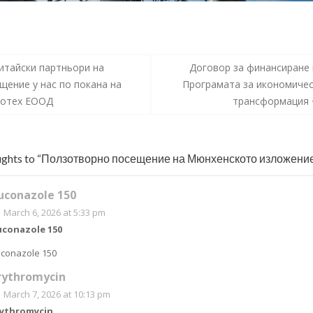
t
итайски партньори на
Договор за финансиране
gation
щение у нас по покана на
Програмата за икономиче
нотех ЕООД
трансформация
ughts to “Ползотворно посещение на Мюнхенското изложени
luconazole 150
March 6, 2026 at 5:33 pm
uconazole 150
uconazole 150
rythromycin
March 7, 2026 at 10:13 pm
rythromycin