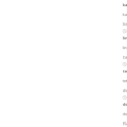
k
ka
l
li
li
t
te
te
d
do
do
fl