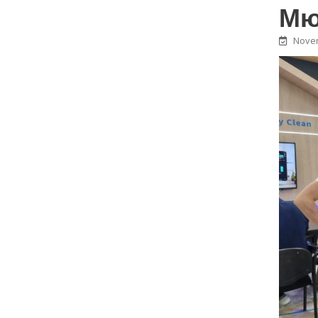
Мю
Novem