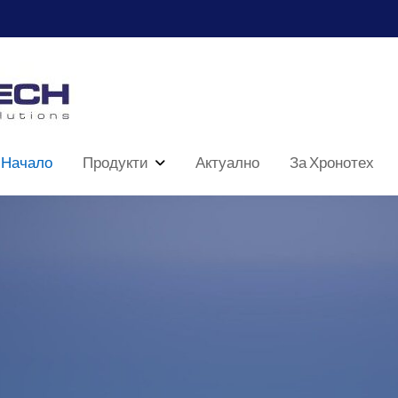
Начало
Продукти
Актуално
За Хронотех