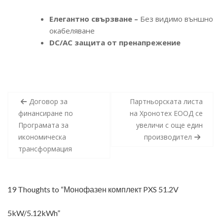
Елегантно свързване –
Без видимо външно
окабеляване
DC/AC защита от пренапрежение
Post
Договор за
Партньорската листа
navigation
финансиране по
на Хронотех ЕООД се
Програмата за
увеличи с още един
икономическа
производител
трансформация
19 Thoughts to “Монофазен комплект PXS 51.2V
5kW/5.12kWh”