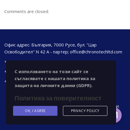
Comments are closed.
Офис адрес: България, 7000 Русе, бул. "Цар
Освободител" N 42 А - партер; office@chronotechltd.com
+ 359 889 691 656
С използването на този сайт се
+ 359 888 343 521
съгласявате с нашата политика за
+ 359 888 111 873
защита на личните данни (GDPR).
Политика за поверителност
© 2023 chronotechltd.com Всички права са запазени.
OK, I AGREE
PRIVACY POLICY
Свържете се с нас
Open ch