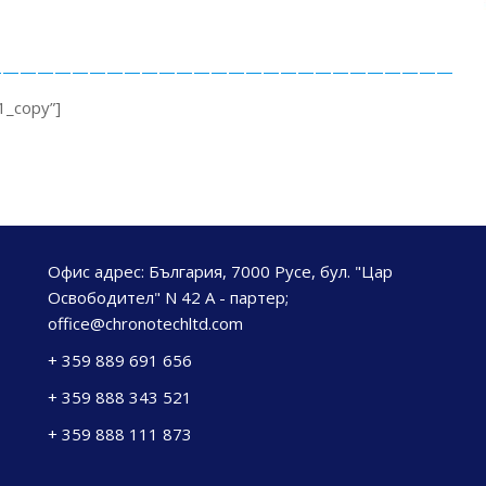
———————————————————————————————
1_copy”]
Офис адрес: България, 7000 Русе, бул. "Цар
Освободител" N 42 А - партер;
office@chronotechltd.com
+ 359 889 691 656
+ 359 888 343 521
+ 359 888 111 873