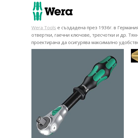
Wera Tools
е създадена през 1936г. в Германия
отвертки, гаечни ключове, тресчотки и др. Тях
проектирана да осигурява максимално удобство