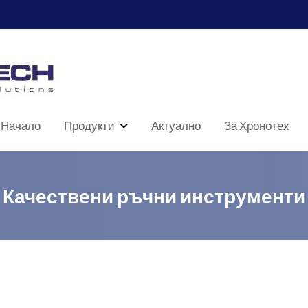
Начало
Продукти
Актуално
За Хронотех
Качествени ръчни инструменти