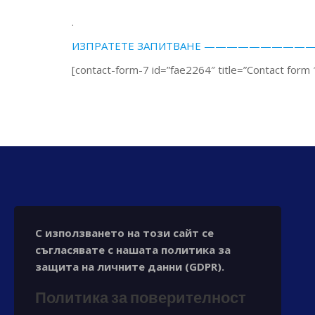
.
ИЗПРАТЕТЕ ЗАПИТВАНЕ —————
[contact-form-7 id=”fae2264″ title=”Contact form 
С използването на този сайт се
съгласявате с нашата политика за
защита на личните данни (GDPR).
Политика за поверителност