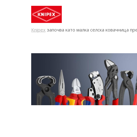
Knipex
започва като малка селска ковачница пр