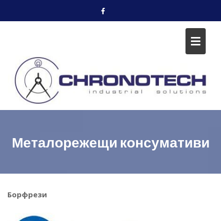
Skip
to
content
Металорежещи консумативи
Борфрези