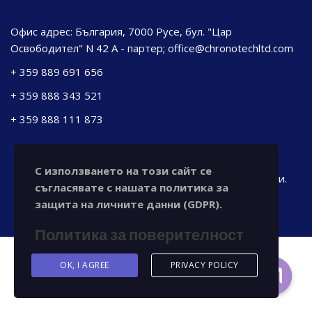
Офис адрес: България, 7000 Русе, бул. "Цар
Освободител" N 42 А - партер; office@chronotechltd.com
+ 359 889 691 656
+ 359 888 343 521
+ 359 888 111 873
С използването на този сайт се
© 2023 chronotechltd.com Всички права са запазени.
съгласявате с нашата политика за
защита на личните данни (GDPR).
Политика за поверителност
OK, I AGREE
PRIVACY POLICY
Свържете се с нас
Open ch