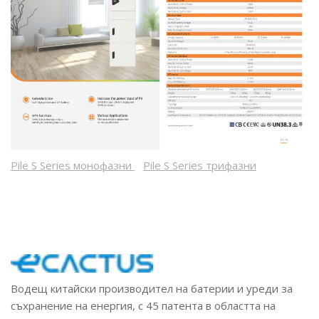
Pile S Series монофазни
Pile S Series трифазни
Водещ китайски производител на батерии и уреди за
съхранение на енергия, с 45 патента в областта на