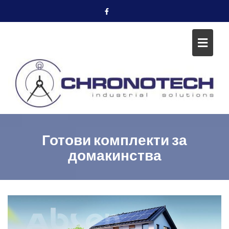
Skip
to
content
Готови комплекти за
домакинства