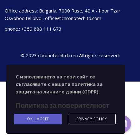
Office address: Bulgaria, 7000 Ruse, 42 A - floor Tzar
Osvoboditel blvd., office@chronotechltd.com
phone.: +359 888 111 873
© 2023 chronotechltd.com All rights reserved.
С използването на този сайт се
съгласявате с нашата политика за
защита на личните данни (GDPR).
Политика за поверителност
OK, I AGREE
PRIVACY POLICY
Contact us
Open ch