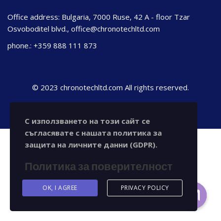
Office address: Bulgaria, 7000 Ruse, 42 A - floor Tzar
Osvoboditel blvd., office@chronotechltd.com
phone.: +359 888 111 873
© 2023 chronotechltd.com All rights reserved.
С използването на този сайт се
съгласявате с нашата политика за
защита на личните данни (GDPR).
Политика за поверителност
OK, I AGREE
PRIVACY POLICY
Contact us
Open ch