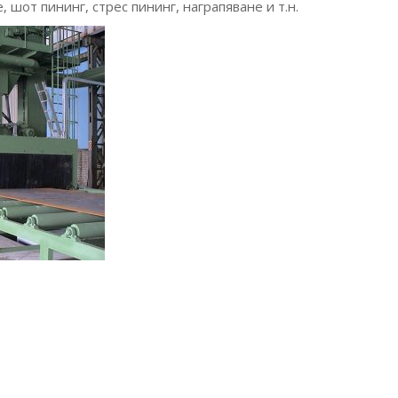
шот пининг, стрес пининг, награпяване и т.н.