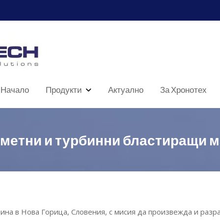
Начало
Продукти
Актуално
За Хронотех
метни и турбинни бластиращи 
на в Нова Горица, Словения, с мисия да произвежда и разр