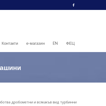
Контакти
е-магазин
EN
ФЕЦ
машини
аботва дробометни и всякакъв вид турбинни