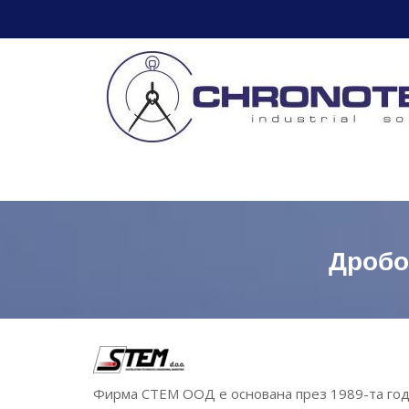
Skip
to
content
Дробо
Фирма СТЕМ ООД е основана през 1989-та годи