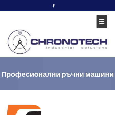
Skip
to
content
Професионални ръчни машини