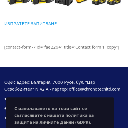
ИЗПРАТЕТЕ ЗАПИТВАНЕ
——————————————————————————
——————————
[contact-form-7 id=”fae2264″ title=”Contact form 1_copy”]
Офис адрес: България, 7000 Русе, бул. "Цар
Освободител" N 42 А - партер; office@chronotechltd.com
+ 359 889 691 656
+ 359 888 343 521
С използването на този сайт се
съгласявате с нашата политика за
+ 359 888 111 873
защита на личните данни (GDPR).